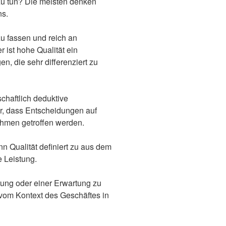
zu tun? Die meisten denken
ns.
zu fassen und reich an
r ist hohe Qualität ein
, die sehr differenziert zu
haftlich deduktive
r, dass Entscheidungen auf
hmen getroffen werden.
nn Qualität definiert zu aus dem
e Leistung.
erung oder einer Erwartung zu
 vom Kontext des Geschäftes in