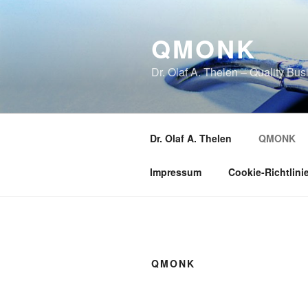
Zum
Inhalt
QMONK
springen
Dr. Olaf A. Thelen – Quality B
Dr. Olaf A. Thelen
QMONK
Impressum
Cookie-Richtlini
QMONK