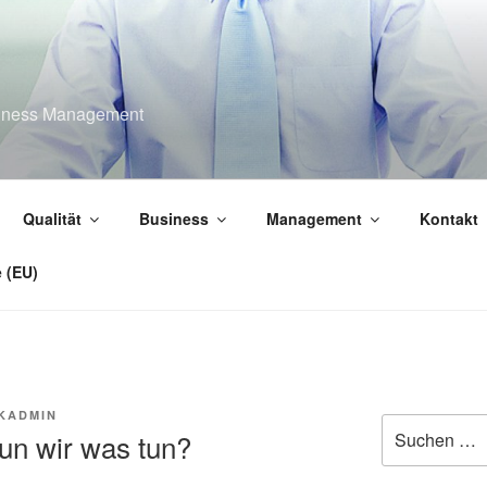
usiness Management
Qualität
Business
Management
Kontakt
e (EU)
KADMIN
Suche
un wir was tun?
nach: