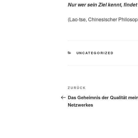
Nur wer sein Ziel kennt, finde
(Lao-tse, Chinesischer Philosop
KATEGORIEN
UNCATEGORIZED
Beitragsnavigation
Vorheriger
ZURÜCK
Beitrag
Das Geheimnis der Qualität mei
Netzwerkes