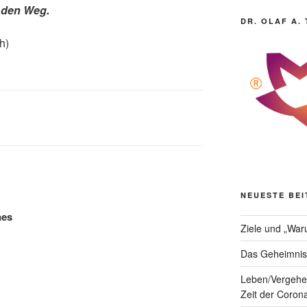
t den Weg.
DR. OLAF A.
h)
NEUESTE BE
nes
Ziele und „War
Das Geheimnis 
Leben/Vergehe
Zeit der Coron