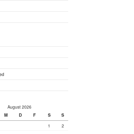
ed
August 2026
M
D
F
S
S
1
2