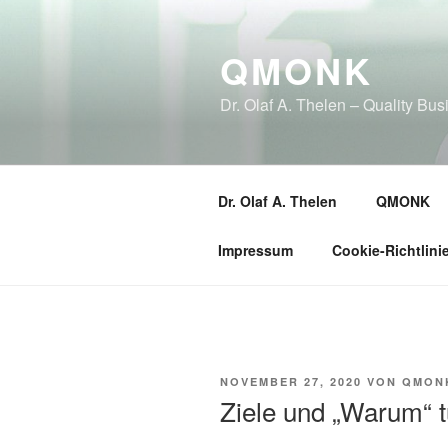
Zum
Inhalt
QMONK
springen
Dr. Olaf A. Thelen – Quality B
Dr. Olaf A. Thelen
QMONK
Impressum
Cookie-Richtlini
VERÖFFENTLICHT
NOVEMBER 27, 2020
VON
QMON
AM
Ziele und „Warum“ t