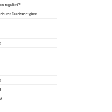
es reguliert?“
deutet Durchsichtigkeit
0
8
8
18