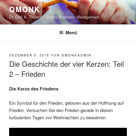
Zum
QMONK
Inhalt
Dr. Olaf A. Thelen – Quality Business Management
springen
Menü
VERÖFFENTLICHT
DEZEMBER 9, 2018
VON
QMONKADMIN
AM
Die Geschichte der vier Kerzen: Teil
2 – Frieden
Die Kerze des Friedens
Ein Symbol für den Frieden, geboren aus der Hoffnung auf
Frieden. Versuchen Sie den Frieden gerade in diesen
turbulenten Tagen vor Weihnachten zu bewahren.