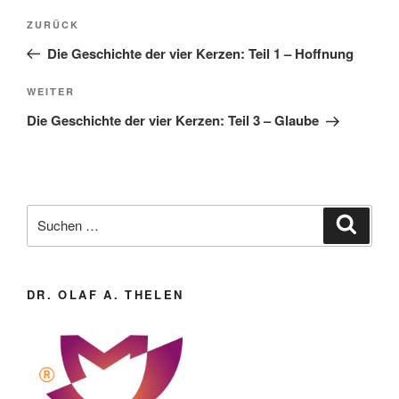
Beitragsnavigation
Vorheriger
ZURÜCK
Beitrag
Die Geschichte der vier Kerzen: Teil 1 – Hoffnung
Nächster
WEITER
Beitrag
Die Geschichte der vier Kerzen: Teil 3 – Glaube
Suche
Suche
nach:
DR. OLAF A. THELEN