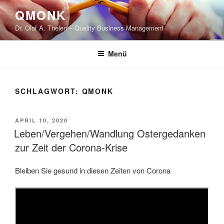
Zum
QMONK
Inhalt
Dr. Olaf A. Thelen – Quality Business Management
springen
Menü
SCHLAGWORT:
QMONK
VERÖFFENTLICHT
APRIL 10, 2020
AM
Leben/Vergehen/Wandlung Ostergedanken
zur Zeit der Corona-Krise
Bleiben Sie gesund in diesen Zeiten von Corona