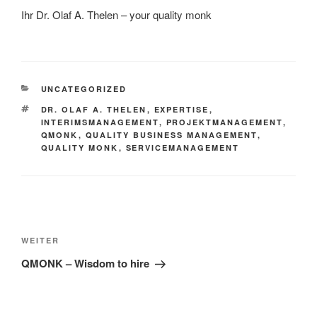
Ihr Dr. Olaf A. Thelen – your quality monk
KATEGORIEN
UNCATEGORIZED
SCHLAGWÖRTER
DR. OLAF A. THELEN
,
EXPERTISE
,
INTERIMSMANAGEMENT
,
PROJEKTMANAGEMENT
,
QMONK
,
QUALITY BUSINESS MANAGEMENT
,
QUALITY MONK
,
SERVICEMANAGEMENT
Beitragsnavigation
Nächster
WEITER
Beitrag
QMONK – Wisdom to hire