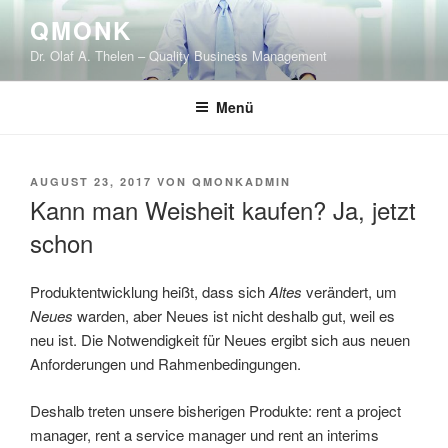
Zum
QMONK
Inhalt
Dr. Olaf A. Thelen – Quality Business Management
springen
Menü
VERÖFFENTLICHT
AUGUST 23, 2017
VON
QMONKADMIN
AM
Kann man Weisheit kaufen? Ja, jetzt
schon
Produktentwicklung heißt, dass sich
Altes
verändert, um
Neues
warden, aber Neues ist nicht deshalb gut, weil es
neu ist. Die Notwendigkeit für Neues ergibt sich aus neuen
Anforderungen und Rahmenbedingungen.
Deshalb treten unsere bisherigen Produkte: rent a project
manager, rent a service manager und rent an interims